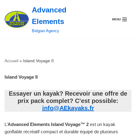
Advanced
Aller
Elements
MENU
au
contenu
Belgian Agency
Accueil
»
Island Voyage II
Island Voyage II
Essayer un kayak? Recevoir une offre de
prix pack complet? C’est possible:
info@AEkayaks.fr
L’
Advanced Elements Island Voyage™ 2
est un kayak
gonflable récréatif compact et durable équipé de plusieurs