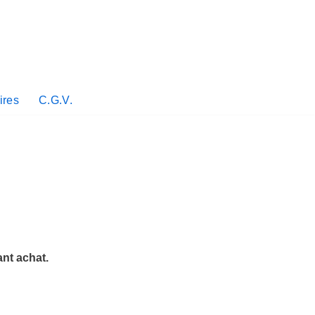
ires
C.G.V.
nt achat.