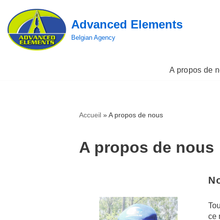
Advanced Elements
Aller
au
Belgian Agency
contenu
A propos de 
Accueil
»
A propos de nous
A propos de nous
No
Tou
ce 